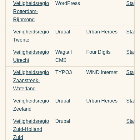
Veiligheidsregio
WordPress
Statu
Rotterdam-
Rijnmond
Veiligheidsregio
Drupal
Urban Heroes
Statu
Twente
Veiligheidsregio
Wagtail
Four Digits
Statu
Utrecht
CMS
Veiligheidsregio
TYPO3
WIND Internet
Statu
Zaanstreek-
Waterland
Veiligheidsregio
Drupal
Urban Heroes
Statu
Zeeland
Veiligheidsregio
Drupal
Statu
Zuid-Holland
Zuid