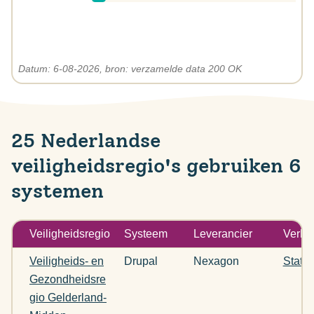
Datum: 6-08-2026, bron: verzamelde data 200 OK
25 Nederlandse
veiligheidsregio's gebruiken 6
systemen
Veiligheidsregio
Systeem
Leverancier
Verkla
Veiligheids- en
Drupal
Nexagon
Statu
Gezondheidsre
gio Gelderland-