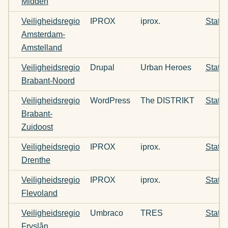
Midden
Veiligheidsregio
IPROX
iprox.
Statu
Amsterdam-
Amstelland
Veiligheidsregio
Drupal
Urban Heroes
Statu
Brabant-Noord
Veiligheidsregio
WordPress
The DISTRIKT
Statu
Brabant-
Zuidoost
Veiligheidsregio
IPROX
iprox.
Statu
Drenthe
Veiligheidsregio
IPROX
iprox.
Statu
Flevoland
Veiligheidsregio
Umbraco
TRES
Statu
Fryslân