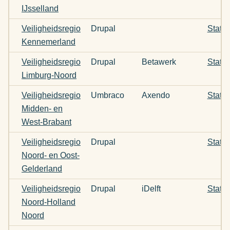
IJsselland
Veiligheidsregio
Drupal
Statu
Kennemerland
Veiligheidsregio
Drupal
Betawerk
Statu
Limburg-Noord
Veiligheidsregio
Umbraco
Axendo
Statu
Midden- en
West-Brabant
Veiligheidsregio
Drupal
Status
Noord- en Oost-
Gelderland
Veiligheidsregio
Drupal
iDelft
Statu
Noord-Holland
Noord