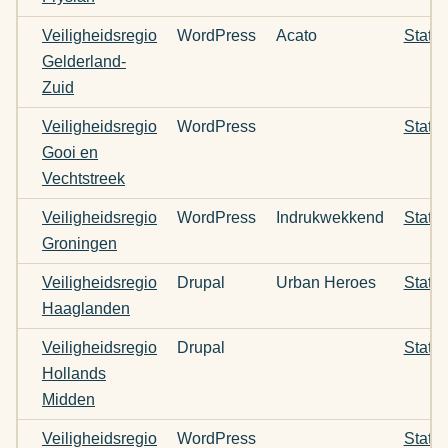
Veiligheidsregio
WordPress
Acato
Statu
Gelderland-
Zuid
Veiligheidsregio
WordPress
Statu
Gooi en
Vechtstreek
Veiligheidsregio
WordPress
Indrukwekkend
Statu
Groningen
Veiligheidsregio
Drupal
Urban Heroes
Statu
Haaglanden
Veiligheidsregio
Drupal
Statu
Hollands
Midden
Veiligheidsregio
WordPress
Statu