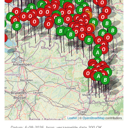
Leaflet
| ©
OpenStreetMap
contributors
Datum: 6-08-2026, bron: verzamelde data 200 OK