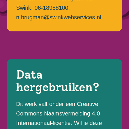
Swink, 06-18988100,
n.brugman@swinkwebservices.nl
Data
hergebruiken?
Dit werk valt onder een Creative
Commons Naamsvermelding 4.0
Internationaal-licentie. Wil je deze